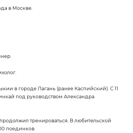
ода в Москве.
нер.
ихолог.
кии в городе Лагань (ранее Каспийский). С 11
усинкай под руководством Александра
де продолжил тренироваться. В любительской
00 поединков.