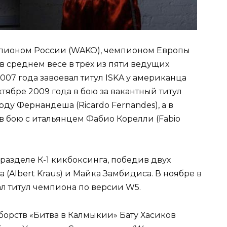
емпионом России (WAKO), чемпионом Европы
в среднем весе в трёх из пяти ведущих
007 года завоевал титул ISKA у американца
ктябре 2009 года в бою за вакантный титул
у Фернандеша (Ricardo Fernandes), а в
 в бою с итальянцем Фабио Корелли (Fabio
в разделе К-1 кикбоксинга, победив двух
(Albert Kraus) и Майка Замбидиса. В ноябре в
л титул чемпиона по версии W5.
оборств «Битва в Калмыкии» Бату Хасиков