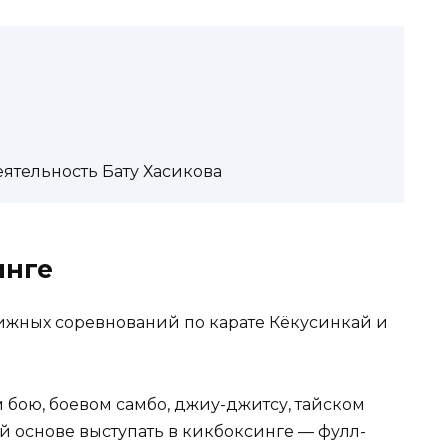
ятельность Бату Хасикова
инге
тижных соревнований по карате Кёкусинкай и
 бою, боевом самбо, джиу-джитсу, тайском
ой основе выступать в кикбоксинге — фулл-