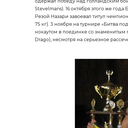
одержал победу над голландским бо
Stevelmans). 16 октября этого же год
Резой Назари завоевал титул чемпион
75 кг). 3 ноября на турнире «Битва п
нокаутом в поединке со знаменитым 
Drago), несмотря на серьезное рассеч