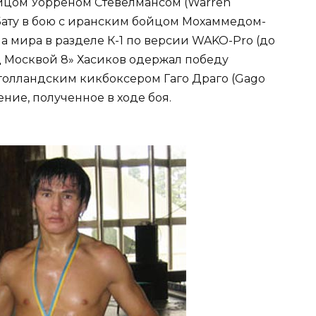
йцом Уорреном Стевелмансом (Warren
а Бату в бою с иранским бойцом Мохаммедом-
а мира в разделе К-1 по версии WAKO-Pro (до
од Москвой 8» Хасиков одержал победу
голландским кикбоксером Гаго Драго (Gago
ение, полученное в ходе боя.