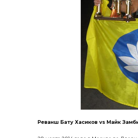
Реванш Бату Хасиков vs Майк Замб