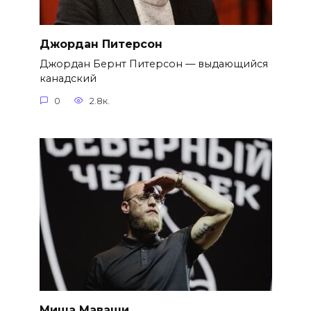
Джордан Питерсон
Джордан Бернт Питерсон — выдающийся
канадский
0
2.8к.
Миша Маваши