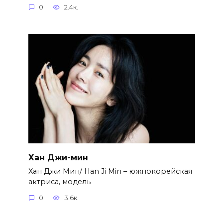
0
2.4к.
Хан Джи-мин
Хан Джи Мин/ Han Ji Min – южнокорейская
актриса, модель
0
3.6к.