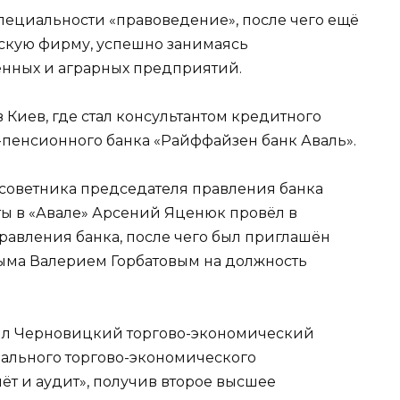
специальности «правоведение», после чего ещё
скую фирму, успешно занимаясь
нных и аграрных предприятий.
 Киев, где стал консультантом кредитного
пенсионного банка «Райффайзен банк Аваль».
 советника председателя правления банка
ты в «Авале» Арсений Яценюк провёл в
равления банка, после чего был приглашён
ыма Валерием Горбатовым на должность
чил Черновицкий торгово-экономический
ального торгово-экономического
ёт и аудит», получив второе высшее