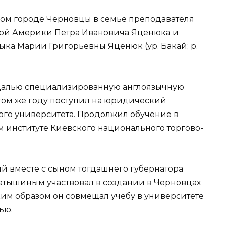
ском городе Черновцы в семье преподавателя
кой Америки Петра Ивановича Яценюка и
ка Марии Григорьевны Яценюк (ур. Бакай; р.
медалью специализированную англоязычную
том же году поступил на юридический
го университета. Продолжил обучение в
 институте Киевского национального торгово-
ий вместе с сыном тогдашнего губернатора
атышиным участвовал в создании в Черновцах
им образом он совмещал учёбу в университете
ью.