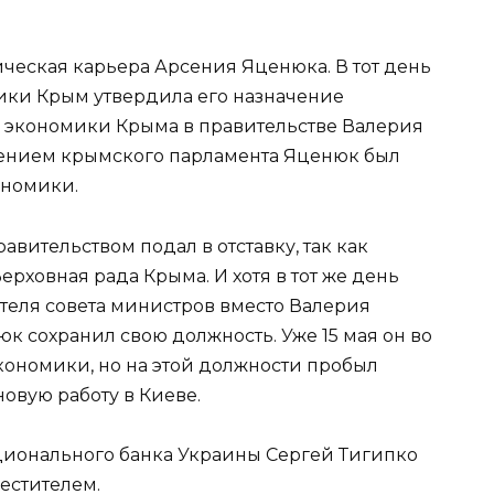
тическая карьера Арсения Яценюка. В тот день
ики Крым утвердила его назначение
экономики Крыма в правительстве Валерия
ешением крымского парламента Яценюк был
ономики.
авительством подал в отставку, так как
рховная рада Крыма. И хотя в тот же день
еля совета министров вместо Валерия
юк сохранил свою должность. Уже 15 мая он во
кономики, но на этой должности пробыл
новую работу в Киеве.
ционального банка Украины Сергей Тигипко
естителем.