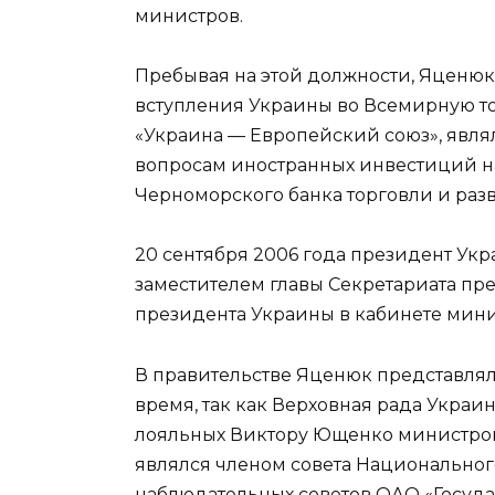
министров.
Пребывая на этой должности, Яценю
вступления Украины во Всемирную то
«Украина — Европейский союз», являл
вопросам иностранных инвестиций н
Черноморского банка торговли и разви
20 сентября 2006 года президент У
заместителем главы Секретариата пр
президента Украины в кабинете мини
В правительстве Яценюк представлял
время, так как Верховная рада Украи
лояльных Виктору Ющенко министров. 
являлся членом совета Национального
наблюдательных советов ОАО «Госуд