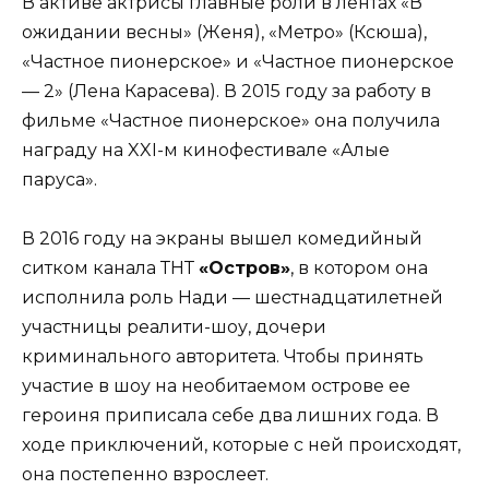
В активе актрисы главные роли в лентах «В
ожидании весны» (Женя), «Метро» (Ксюша),
«Частное пионерское» и «Частное пионерское
— 2» (Лена Карасева). В 2015 году за работу в
фильме «Частное пионерское» она получила
награду на XXI-м кинофестивале «Алые
паруса».
В 2016 году на экраны вышел комедийный
ситком канала ТНТ
«Остров»
, в котором она
исполнила роль Нади — шестнадцатилетней
участницы реалити-шоу, дочери
криминального авторитета. Чтобы принять
участие в шоу на необитаемом острове ее
героиня приписала себе два лишних года. В
ходе приключений, которые с ней происходят,
она постепенно взрослеет.