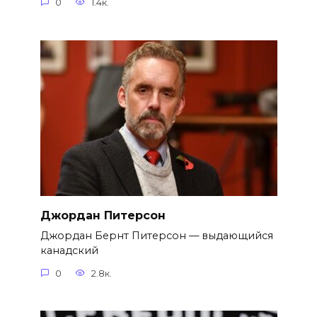
0
1.4к.
Джордан Питерсон
Джордан Бернт Питерсон — выдающийся
канадский
0
2.8к.