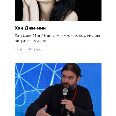
Хан Джи-мин
Хан Джи Мин/ Han Ji Min – южнокорейская
актриса, модель
0
3.6к.