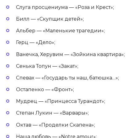
Слуга просцениума — «Роза и Крест»;
Билл — «Скупщик детей»;
Альбер — «Маленькие трагедии»;
Герц — «Дело»;
Ванечка, Херувим — «Зойкина квартира»;
Сенька Топун — «Закат»;
Спевах — «Государь ты наш, батюшка…»;
Остапенко — «Фронт»;
Мудрец — «Принцесса Турандот»;
Степан Лукин — «Варвары»;
Октав — «Проделки Скапена»;
Наша любовь — «Notre amour»;