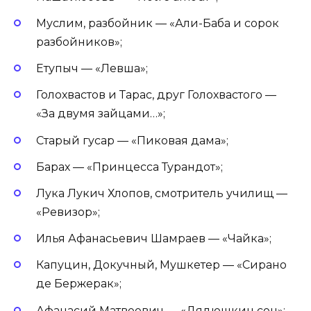
Муслим, разбойник — «Али-Баба и сорок
разбойников»;
Етупыч — «Левша»;
Голохвастов и Тарас, друг Голохвастого —
«За двумя зайцами…»;
Старый гусар — «Пиковая дама»;
Барах — «Принцесса Турандот»;
Лука Лукич Хлопов, смотритель училищ —
«Ревизор»;
Илья Афанасьевич Шамраев — «Чайка»;
Капуцин, Докучный, Мушкетер — «Сирано
де Бержерак»;
Афанасий Матвеевич — «Дядюшкин сон»;