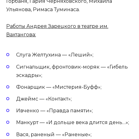
Горбаня, Гария Черняховского, Михаила
Ульянова, Римаса Туминаса.
Работы Андрея Зарецкого в театре им.
Вахтангова:
Слуга Желтухина — «Леший»;
Сигнальщик, фронтовик-моряк — «Гибель
эскадры»;
Фонарщик — «Мистерия-Буфф»;
Джеймс — «Контакт»;
Ивченко — «Правда памяти»;
Манкурт — «И дольше века длится день…»;
Вася, раненый — «Раненые»;