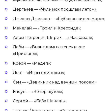
Дергачев — «Чулимск прошлым летом»;
Джекки Джексон — «Глубокое синее море»;
Менелай — «Троил и Крессида»;
Адам Петрович Шприх — «Маскарад»;
Лоби — «Визит дамы» в спектакле
«Пристань»;
Креон — «Медея»;
Лео — «Игры одиноких»;
Сэм — «Девичник над вечным покоем»;
Клоун — «Вечер шутов»;
Сергей — «Баба Шанель»;
Тардив / Бопертюи — «Соломенная