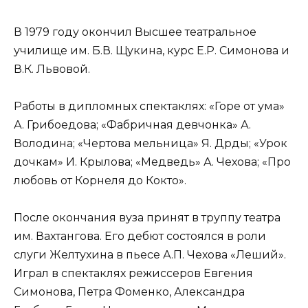
В 1979 году окончил Высшее театральное
училище им. Б.В. Щукина, курс Е.Р. Симонова и
В.К. Львовой.
Работы в дипломных спектаклях: «Горе от ума»
А. Грибоедова; «Фабричная девчонка» А.
Володина; «Чертова мельница» Я. Дрды; «Урок
дочкам» И. Крылова; «Медведь» А. Чехова; «Про
любовь от Корнеля до Кокто».
После окончания вуза принят в труппу театра
им. Вахтангова. Его дебют состоялся в роли
слуги Желтухина в пьесе А.П. Чехова «Леший».
Играл в спектаклях режиссеров Евгения
Симонова, Петра Фоменко, Александра