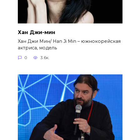
Хан Джи-мин
Хан Джи Мин/ Han Ji Min – южнокорейская
актриса, модель
0
3.6к.