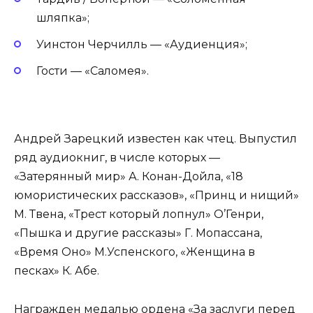
шляпка»;
Уинстон Черчилль — «Аудиенция»;
Гости — «Саломея».
Андрей Зарецкий известен как чтец. Выпустил
ряд аудиокниг, в числе которых —
«Затерянный мир» А. Конан-Дойла, «18
юмористических рассказов», «Принц и нищий»
М. Твена, «Трест который лопнул» О’Генри,
«Пышка и другие рассказы» Г. Мопассана,
«Время Оно» М.Успенского, «Женщина в
песках» К. Абе.
Награжден медалью ордена «За заслуги перед