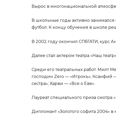
Вырос в многонациональной атмосфер
В школьные годы активно занимался с
футбол. К концу обучения в школе ре
В 2002 году окончил СПбГАТИ, курс А
Далее стал актером театра «Наш театр»
Среди его театральных работ: Милт М
господин Zero — «Игрокъ»; Ксанфий 
сестра»; Харви — «Все о Еве».
Лауреат специального приза смотра «
Дипломант «Золотого софита 2004» 