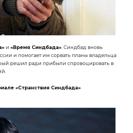
а»
и
«Время Синдбада»
. Синдбад вновь
оссии и помогает им сорвать планы владельца
орый решил ради прибыли спровоцировать в
ий.
риале «Странствия Синдбада»