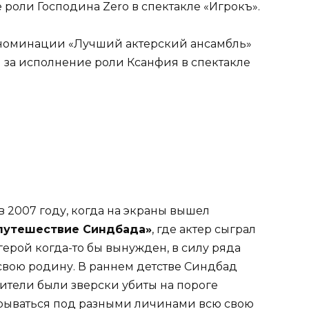
 роли Господина Zero в спектакле «Игрокъ».
в номинации «Лучший актерский ансамбль»
) за исполнение роли Ксанфия в спектакле
 2007 году, когда на экраны вышел
путешествие Синдбада»
, где актер сыграл
герой когда-то бы вынужден, в силу ряда
 свою родину. В раннем детстве Синдбад
ители были зверски убиты на пороге
рываться под разными личинами всю свою