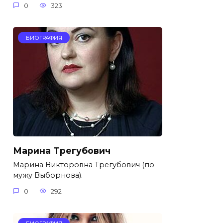
0
323
БИОГРАФИЯ
Марина Трегубович
Марина Викторовна Трегубович (по
мужу Выборнова).
0
292