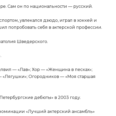
е. Сам он по национальности — русский.
портом, увлекался дзюдо, играл в хоккей и
шил попробовать себя в актерской профессии.
натолия Шведерского.
.
елвил — «Лав»; Хор — «Женщина в песках»;
— «Лягушки»; Огородников — «Моя старшая
Петербургские дебюты» в 2003 году.
в номинации «Лучший актерский ансамбль»