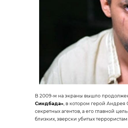
В 2009-м на экраны вышло продолже
Синдбада»
, в котором герой Андрея
секретных агентов, а его главной цел
близких, зверски убитых террористам