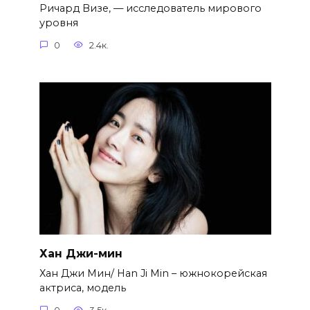
Ричард Визе, — исследователь мирового
уровня
0
2.4к.
Хан Джи-мин
Хан Джи Мин/ Han Ji Min – южнокорейская
актриса, модель