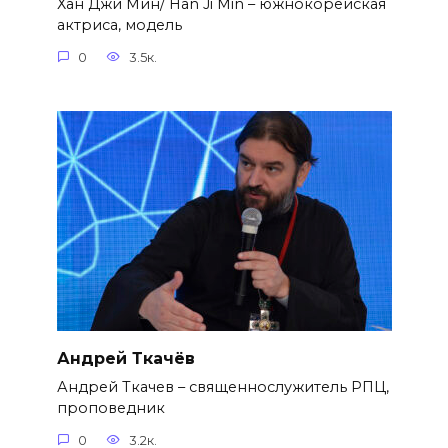
Хан Джи Мин/ Han Ji Min – южнокорейская
актриса, модель
0
3.5к.
Андрей Ткачёв
Андрей Ткачев – священнослужитель РПЦ,
проповедник
0
3.2к.