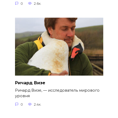
0
2.6к.
Ричард Визе
Ричард Визе, — исследователь мирового
уровня
0
2.4к.