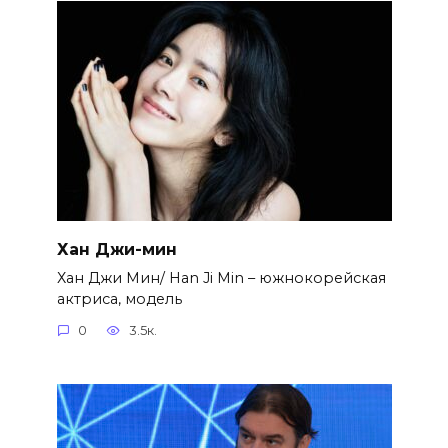
Хан Джи-мин
Хан Джи Мин/ Han Ji Min – южнокорейская
актриса, модель
0
3.5к.