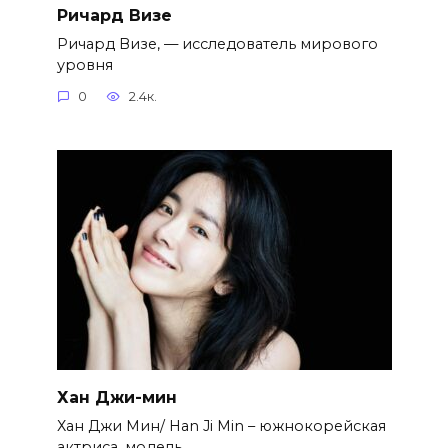
Ричард Визе
Ричард Визе, — исследователь мирового
уровня
0
2.4к.
Хан Джи-мин
Хан Джи Мин/ Han Ji Min – южнокорейская
актриса, модель