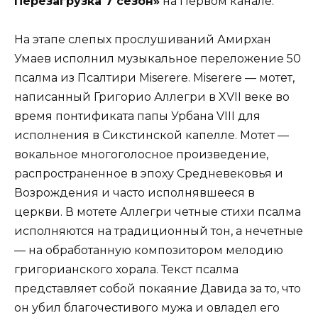
Перезагрузка 7 сезон»
на Первом канале.
На этапе слепых прослушиваний Амирхан
Умаев исполнил музыкальное переложение 50
псалма из Псалтири Miserere. Miserere — мотет,
написанный Григорио Аллегри в XVII веке во
время понтификата папы Урбана VIII для
исполнения в Сикстинской капелле. Мотет —
вокальное многоголосное произведение,
распространенное в эпоху Средневековья и
Возрождения и часто исполнявшееся в
церкви. В мотете Аллегри четные стихи псалма
исполняются на традиционный тон, а нечетные
— на обработанную композитором мелодию
григорианского хорала. Текст псалма
представляет собой покаяние Давида за то, что
он убил благочестивого мужа и овладел его