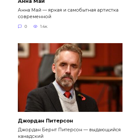
Анна Май
Анна Май — яркая и самобытная артистка
современной
0
1.4к.
Джордан Питерсон
Джордан Бернт Питерсон — выдающийся
канадский