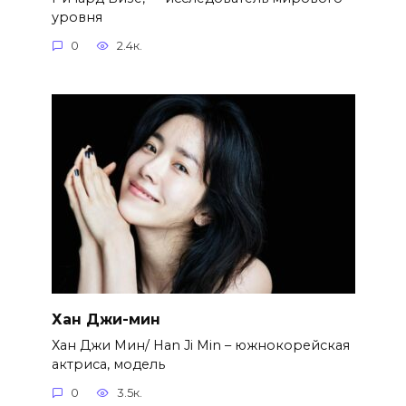
уровня
0
2.4к.
Хан Джи-мин
Хан Джи Мин/ Han Ji Min – южнокорейская
актриса, модель
0
3.5к.