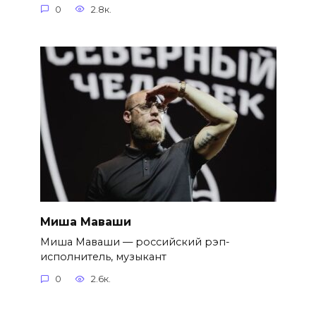
0
2.8к.
Миша Маваши
Миша Маваши — российский рэп-
исполнитель, музыкант
0
2.6к.