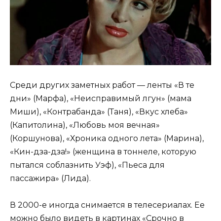
Среди других заметных работ — ленты «В те
дни» (Марфа), «Неисправимый лгун» (мама
Миши), «Контрабанда» (Таня), «Вкус хлеба»
(Капитолина), «Любовь моя вечная»
(Коршунова), «Хроника одного лета» (Марина),
«Кин-дза-дза!» (женщина в тоннеле, которую
пытался соблазнить Уэф), «Пьеса для
пассажира» (Лида).
В 2000-е иногда снимается в телесериалах. Ее
можно было видеть в картинах «Срочно в