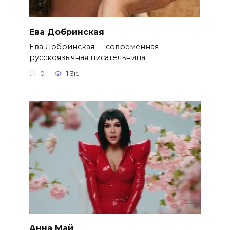
Ева Добринская
Ева Добринская — современная
русскоязычная писательница
0
1.3к.
Анна Май