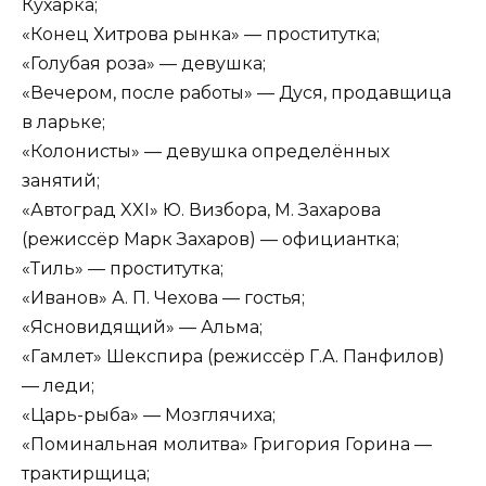
Кухарка;
«Конец Хитрова рынка» — проститутка;
«Голубая роза» — девушка;
«Вечером, после работы» — Дуся, продавщица
в ларьке;
«Колонисты» — девушка определённых
занятий;
«Автоград XXI» Ю. Визбора, М. Захарова
(режиссёр Марк Захаров) — официантка;
«Тиль» — проститутка;
«Иванов» А. П. Чехова — гостья;
«Ясновидящий» — Альма;
«Гамлет» Шекспира (режиссёр Г.А. Панфилов)
— леди;
«Царь-рыба» — Мозглячиха;
«Поминальная молитва» Григория Горина —
трактирщица;