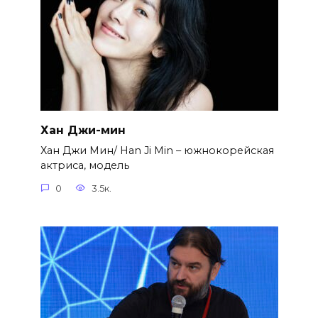
Хан Джи-мин
Хан Джи Мин/ Han Ji Min – южнокорейская
актриса, модель
0
3.5к.