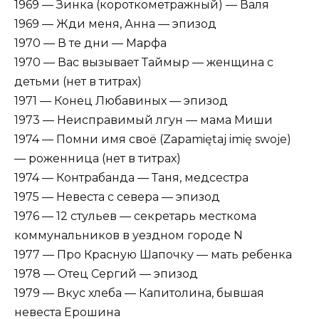
1969 — Зинка (короткометражный) — Валя
1969 — Жди меня, Анна — эпизод
1970 — В те дни — Марфа
1970 — Вас вызывает Таймыр — женщина с
детьми (нет в титрах)
1971 — Конец Любавиных — эпизод
1973 — Неисправимый лгун — мама Миши
1974 — Помни имя своё (Zapamiętaj imię swoje)
— роженница (нет в титрах)
1974 — Контрабанда — Таня, медсестра
1975 — Невеста с севера — эпизод
1976 — 12 стульев — секретарь месткома
коммунальников в уездном городе N
1977 — Про Красную Шапочку — мать ребенка
1978 — Отец Сергий — эпизод
1979 — Вкус хлеба — Капитолина, бывшая
невеста Ерошина