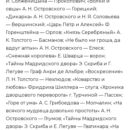
И. Солженицына — Прокопович; «Волки и
овцы» А. Н. Островского — Горецкий;
«Дикарка» А. Н. Островского и Н. Я. Соловьёва
— Вершинский; «Царь Пётр и Алексей» Ф.
Горенштейна — Орлов; «Князь Серебряный» А.
К. Толстого — Басманов; «Не было ни гроша, да
вдруг алтын» А. Н. Островского — Елеся;
«Снежная королева» Е. Шварца — ворон;
«Тайны Мадридского двора» Э. Скриба и Г.
Легуве — Граф Анри де Альбре; «Воскресение»
Л. Н. Толстого — Нехлюдов; «Коварство и
любовь» Фридриха Шиллера — слуга; «Хроника
дворцового переворота» г. Турчиной — Пассек;
«Горе от ума» А. С. Грибоедова — Молчалин; «На
всякого мудреца довольно простоты» А. Н.
Островского — Глумов; «Тайны Мадридского
двора» Э. Скриба и Е. Легуве — Гватинара; «На