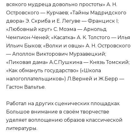
всякого мудреца довольно простоты» А. Н.
Островского — Курчаев; «Тайны Мадридского
двора» Э. Скриба и Е. Легуве — Франциск I;
«Любовный круг» С. Моэма — Арнольд
Чемпион-Ченей; «Касатка» А. К. Толстого — Илья
Ильич Быков; «Волки и овцы» А. Н. Островского
— Аполлон Викторович Мурзавецкий;
«Пиковая дама» А.С.Пушкина — Князь Томский;
«Как обмануть государство» («Школа
налогоплательщиков») Л.Верней и Ж.Берр —
Гастон Вальтье.
Работал на других сценических площадках.
Большое внимание в своём творчестве
уделяет воплощению образов классической
литературы.