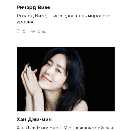
Ричард Визе
Ричард Визе, — исследователь мирового
уровня
0
2.4к.
Хан Джи-мин
Хан Джи Мин/ Han Ji Min – южнокорейская