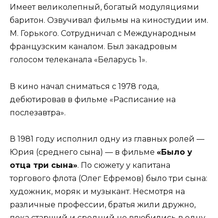
Имеет великолепный, богатый модуляциями
баритон. Озвучивал фильмы на киностудии им.
М. Горького. Сотрудничал с Международным
французским каналом. Был закадровым
голосом телеканала «Беларусь 1».
В кино начал сниматься с 1978 года,
дебютировав в фильме «Расписание на
послезавтра».
В 1981 году исполнил одну из главных ролей —
Юрия (среднего сына) — в фильме
«Было у
отца три сына»
. По сюжету у капитана
торгового флота (Олег Ефремов) было три сына:
художник, моряк и музыкант. Несмотря на
различные профессии, братья жили дружно,
пока старший и средний не влюбились в одну