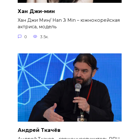
Хан Джи-мин
Хан Джи Мин/ Han Ji Min – южнокорейская
актриса, модель
0
3.5к.
Андрей Ткачёв
Андрей Ткачев – священнослужитель РПЦ,