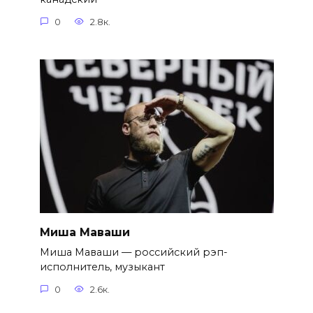
0
2.8к.
Миша Маваши
Миша Маваши — российский рэп-
исполнитель, музыкант
0
2.6к.