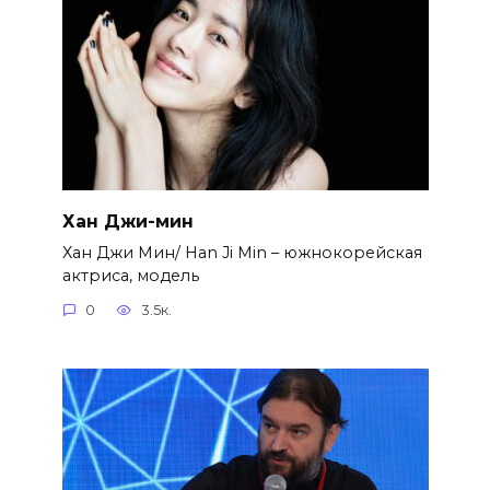
Хан Джи-мин
Хан Джи Мин/ Han Ji Min – южнокорейская
актриса, модель
0
3.5к.