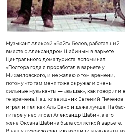
Музыкант Алексей «Вайт» Белов, работавший
вместе с Александром Шабиным в варьете
Центрального дома туриста, вспоминал:
«Полтора года я проработал в варьете у
Михайловского, и не жалею о том времени,
потому что там меня тоже окружали очень
сильные музыканты — «вышак», как говорили в
те времена. Наш клавишник Евгений Печёнов
играл и пел как Аль Бано и даже лучше. На бас-
гитаре у нас играл Александр Шабин, а его
жена Оксана Шабина была солисткой варьете.
В нашу духовую секцию входили музыканты из