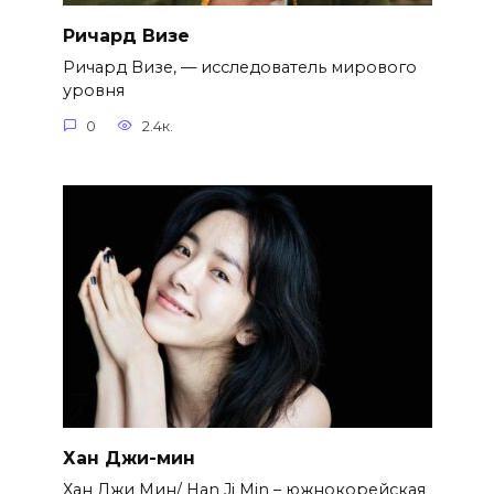
Ричард Визе
Ричард Визе, — исследователь мирового
уровня
0
2.4к.
Хан Джи-мин
Хан Джи Мин/ Han Ji Min – южнокорейская