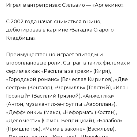
Играл в антрепризах: Сильвио — «Арлекино».
С 2002 года начал сниматься в кино,
дебютировав в картине «Загадка Старого
Кладбища».
Преимущественно играет эпизоды и
второплановые роли. Сыграл в таких фильмах и
сериалах как «Расплата за грехи» (Киря),
«Городской романс» (Вячеслав Кирилов), «Две
сестры» (Кентавр), «Черчилль» (Толстый), «Иван
Грозный» (Василий Грязной), «Анжелика»
(Антон, музыкант лже-группы «Аэроплан»),
«Деффчонки» (Макс), «Неформат» (Костян),
«Дело чести» (Семён Веприцкий), «Балабол»
(Пришлёпок), «Мама в законе» (Васильев),