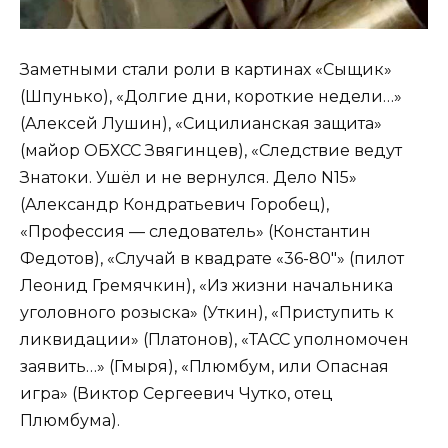
Заметными стали роли в картинах «Сыщик»
(Шпунько), «Долгие дни, короткие недели…»
(Алексей Лушин), «Сицилианская защита»
(майор ОБХСС Звягинцев), «Следствие ведут
Знатоки. Ушёл и не вернулся. Дело N15»
(Александр Кондратьевич Горобец),
«Профессия — следователь» (Константин
Федотов), «Случай в квадрате «36-80″» (пилот
Леонид Гремячкин), «Из жизни начальника
уголовного розыска» (Уткин), «Приступить к
ликвидации» (Платонов), «ТАСС уполномочен
заявить…» (Гмыря), «Плюмбум, или Опасная
игра» (Виктор Сергеевич Чутко, отец
Плюмбума).