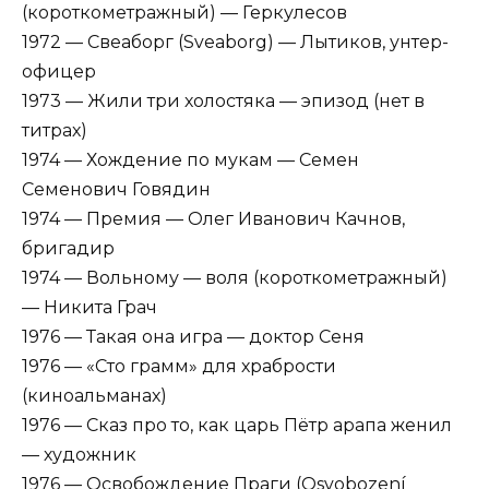
(короткометражный) — Геркулесов
1972 — Свеаборг (Sveaborg) — Лытиков, унтер-
офицер
1973 — Жили три холостяка — эпизод (нет в
титрах)
1974 — Хождение по мукам — Семен
Семенович Говядин
1974 — Премия — Олег Иванович Качнов,
бригадир
1974 — Вольному — воля (короткометражный)
— Никита Грач
1976 — Такая она игра — доктор Сеня
1976 — «Сто грамм» для храбрости
(киноальманах)
1976 — Сказ про то, как царь Пётр арапа женил
— художник
1976 — Освобождение Праги (Osvobození