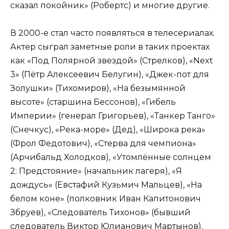
сказал покойник» (Робертс) и многие другие.
В 2000-е стал часто появляться в телесериалах.
Актер сыграл заметные роли в таких проектах
как «Под Полярной звездой» (Стрелков), «Next
3» (Пётр Алексеевич Белугин), «Джек-пот для
Золушки» (Тихомиров), «На безымянной
высоте» (старшина Бессонов), «Гибель
Империи» (генерал Григорьев), «Танкер Танго»
(Снечкус), «Река-море» (Дед), «Широка река»
(Фрол Федотович), «Стерва для чемпиона»
(Арчибальд Холодков), «Утомлённые солнцем
2: Предстояние» (начальник лагеря), «Я
дождусь» (Евстафий Кузьмич Мальцев), «На
белом коне» (полковник Иван Капитонович
Збруев), «Следователь Тихонов» (бывший
следователь Виктор Юлианович Мартынов).