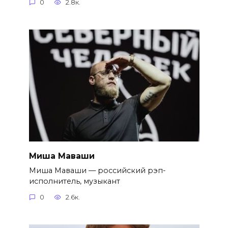
0
2.8к.
Миша Маваши
Миша Маваши — российский рэп-
исполнитель, музыкант
0
2.6к.