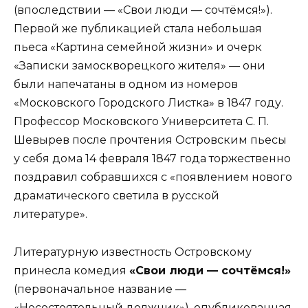
(впоследствии — «Свои люди — сочтёмся!»).
Первой же публикацией стала небольшая
пьеса «Картина семейной жизни» и очерк
«Записки замоскворецкого жителя» — они
были напечатаны в одном из номеров
«Московского Городского Листка» в 1847 году.
Профессор Московского Университета С. П.
Шевырев после прочтения Островским пьесы
у себя дома 14 февраля 1847 года торжественно
поздравил собравшихся с «появлением нового
драматического светила в русской
литературе».
Литературную известность Островскому
принесла комедия
«Свои люди — сочтёмся!»
(первоначальное название —
«Несостоятельный должник»), опубликованная