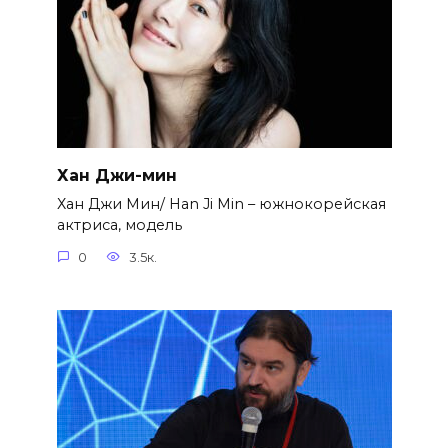
Хан Джи-мин
Хан Джи Мин/ Han Ji Min – южнокорейская
актриса, модель
0
3.5к.