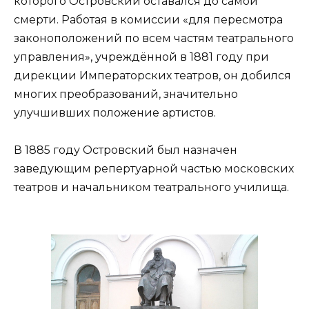
которого Островский оставался до самой
смерти. Работая в комиссии «для пересмотра
законоположений по всем частям театрального
управления», учреждённой в 1881 году при
дирекции Императорских театров, он добился
многих преобразований, значительно
улучшивших положение артистов.
В 1885 году Островский был назначен
заведующим репертуарной частью московских
театров и начальником театрального училища.